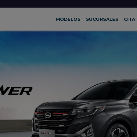
MODELOS
SUCURSALES
CITA