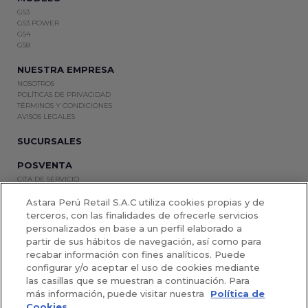
GS3
GS3 POWER
GS4
GS8
NUESTRA EMPRESA
NOSOTROS
POLÍTICAS DE PRIVACIDAD
TÉRMINOS Y CONDICIONES
AVISOS LEGALES
SUCURSALES
POSVENTA
CITA DE SERVICIO
REPUESTOS Y ACCESORIOS
Astara Perú Retail S.A.C utiliza cookies propias y de
OTROS NEGOCIOS
terceros, con las finalidades de ofrecerle servicios
personalizados en base a un perfil elaborado a
SEMINUEVOS
CORPORATIVO
partir de sus hábitos de navegación, así como para
recabar información con fines analíticos. Puede
PROMOCIONES
configurar y/o aceptar el uso de cookies mediante
TÉRMINOS Y CONDICIONES
las casillas que se muestran a continuación. Para
más información, puede visitar nuestra
Política de
Cookies.