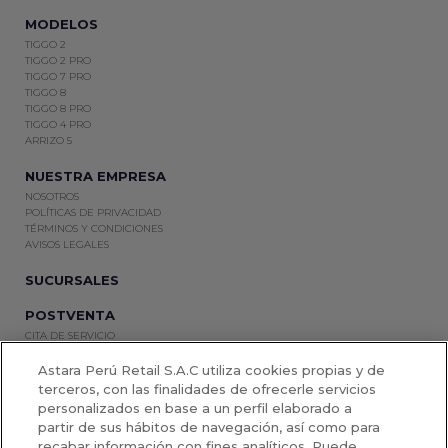
MODELOS
TIGGO 2
TIGGO 2 PRO
TIGGO 7 PRO
TIGGO 8
TIGGO 8 PRO
TIGGO 4 PRO
ARRIZO 5
NUESTRA EMPRESA
NOSOTROS
POLÍTICAS DE PRIVACIDAD
TÉRMINOS Y CONDICIONES
AVISOS LEGALES
SUCURSALES
POSTVENTA
CITA DE SERVICIO
REPUESTOS Y ACCESORIOS
Astara Perú Retail S.A.C utiliza cookies propias y de
OTROS NEGOCIOS
terceros, con las finalidades de ofrecerle servicios
personalizados en base a un perfil elaborado a
SEMINUEVOS
CORPORATIVO
partir de sus hábitos de navegación, así como para
recabar información con fines analíticos. Puede